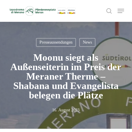
Skip
Menu
to
search
main
content
Presseaussendungen
News
Moonu siegt als
Außenseiterin im Preis der
Meraner Therme –
Shabana und Evangelista
belegen die Plätze
16. August 2023