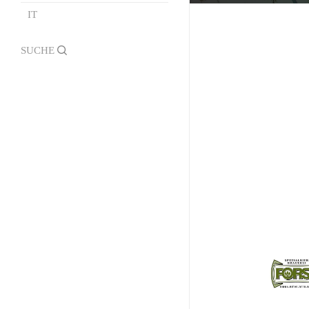
Mister Fashion
IT
Kontakte und Infos
Alle Rennvideos
Formulare
search
Official Photographer
Regelungen ,,Borgo
Andreina”