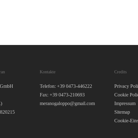
ran
Kontakte
Credits
o GmbH
Telefon: +39 0473-446222
Privacy Pol
Fax: +39 0473-210693
Cookie Poli
)
meranogaloppo@gmail.com
Impressum
2820215
Sitemap
Cookie-Eins