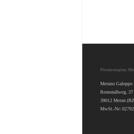
Pferderennplatz Me
Merano Galopp
Rennstallweg, 37
39012 Meran (BZ
MwSt.-Nr: 0279