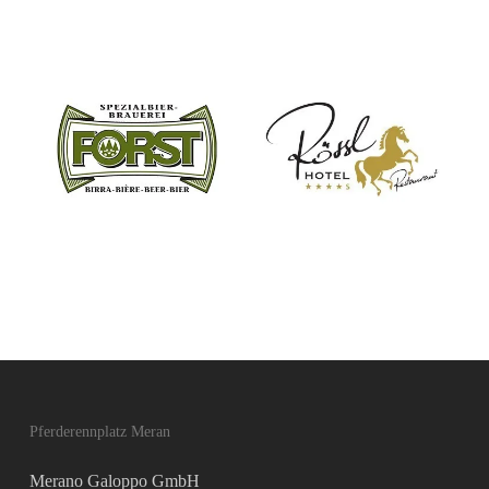
Pferderennplatz Meran
Merano Galoppo GmbH