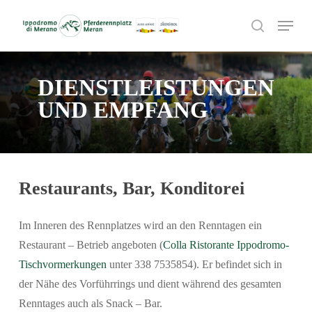
Skip
Menu
to
search
main
content
DIENSTLEISTUNGEN
UND EMPFANG
Restaurants, Bar, Konditorei
Im Inneren des Rennplatzes wird an den Renntagen ein
Restaurant – Betrieb angeboten (
Colla Ristorante Ippodromo-
Tischvormerkungen
unter 338 7535854). Er befindet sich in
der Nähe des Vorführrings und dient während des gesamten
Renntages auch als Snack – Bar.