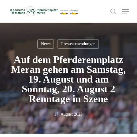
Skip
Menu
to
search
main
content
News
Presseaussendungen
Auf dem Pferderennplatz
Meran gehen am Samstag,
19. August und am
Sonntag, 20. August 2
Renntage in Szene
17. August 2023