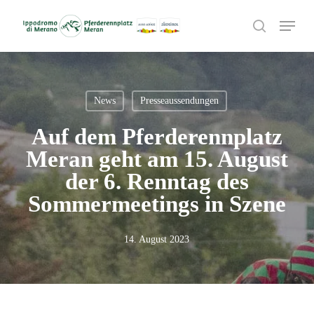
Skip
Menu
to
search
main
content
News
Presseaussendungen
Auf dem Pferderennplatz
Meran geht am 15. August
der 6. Renntag des
Sommermeetings in Szene
14. August 2023