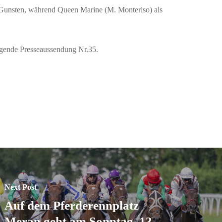
en Gunsten, während Queen Marine (M. Monteriso) als
iegende Presseaussendung Nr.35.
Next Post
Auf dem Pferderennplatz
Meran geht am Sonntag, 13.