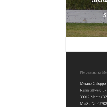
S
Pferderennplatz Me
Merano Galopp
Rennstallweg, 37
39012 Meran (BZ
MwSt.-Nr: 0279