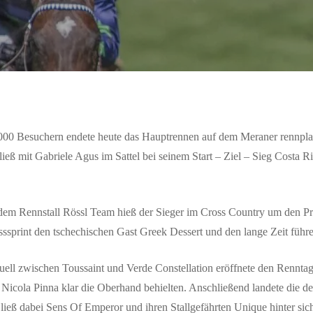
000 Besuchern endete heute das Hauptrennen auf dem Meraner rennplat
ließ mit Gabriele Agus im Sattel bei seinem Start – Ziel – Sieg Costa R
em Rennstall Rössl Team hieß der Sieger im Cross Country um den Prei
ssprint den tschechischen Gast Greek Dessert und den lange Zeit führ
ell zwischen Toussaint und Verde Constellation eröffnete den Rennta
 Nicola Pinna klar die Oberhand behielten. Anschließend landete die deu
 ließ dabei Sens Of Emperor und ihren Stallgefährten Unique hinter sich