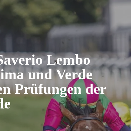
 Saverio Lembo
ssima und Verde
den Prüfungen der
de