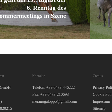
6. Renntag des
ommermeetings in Szene
ran
Kontakte
Credits
o GmbH
Telefon: +39 0473-446222
Privacy Pol
Fax: +39 0473-210693
Cookie Poli
)
meranogaloppo@gmail.com
Impressum
2820215
Sitemap