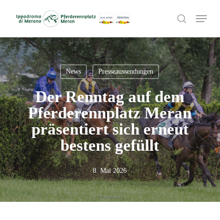
Skip
Menu
to
search
main
content
News
Presseaussendungen
Der Renntag auf dem
Pferderennplatz Meran
präsentiert sich erneut
bestens gefüllt
8. Mai 2026