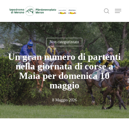
Skip
Menu
to
search
main
content
Non categorizzato
Un gran numero di partenti
nella giornata di corse a
Maia per domenica 10
maggio
8 Maggio 2026