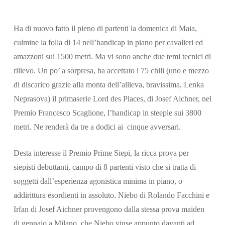
Ha di nuovo fatto il pieno di partenti la domenica di Maia,
culmine la folla di 14 nell’handicap in piano per cavalieri ed
amazzoni sui 1500 metri. Ma vi sono anche due temi tecnici di
rilievo. Un po’ a sorpresa, ha accettato i 75 chili (uno e mezzo
di discarico grazie alla monta dell’allieva, bravissima, Lenka
Neprasova) il primaserie Lord des Places, di Josef Aichner, nel
Premio Francesco Scaglione, l’handicap in steeple sui 3800
metri. Ne renderà da tre a dodici ai cinque avversari.
Desta interesse il Premio Prime Siepi, la ricca prova per
siepisti debuttanti, campo di 8 partenti visto che si tratta di
soggetti dall’esperienza agonistica minima in piano, o
addirittura esordienti in assoluto. Niebo di Rolando Facchini e
Irfan di Josef Aichner provengono dalla stessa prova maiden
di gennaio a Milano, che Niebo vinse appunto davanti ad