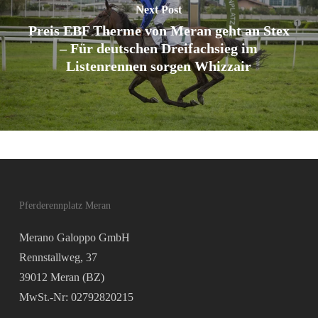
Next Post
Preis EBF Therme von Meran geht an Stex
– Für deutschen Dreifachsieg im
Listenrennen sorgen Whizzair
Pferderennplatz Meran
Merano Galoppo GmbH
Rennstallweg, 37
39012 Meran (BZ)
MwSt.-Nr: 02792820215