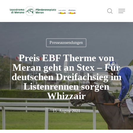
Skip
Menu
to
search
main
content
Presseaussendungen
Preis EBF Therme von
Meran geht an Stex – Für
deutschen Dreifachsieg im
Listenrennen sorgen
Whizzair
15. August 2021