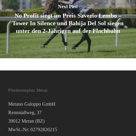
Next Post
No Profit siegt im Preis Saverio Lembo –
Tower In Silence und Bahija Del Sol siegen
unter den 2-Jährigen auf der Flachbahn
Pferderennplatz Meran
Merano Galoppo GmbH
Rennstallweg, 37
39012 Meran (BZ)
MwSt.-Nr: 02792820215