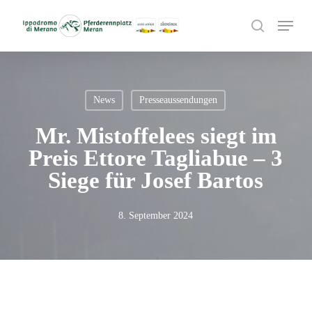
Skip
Menu
to
search
main
content
News
Presseaussendungen
Mr. Mistoffelees siegt im
Preis Ettore Tagliabue – 3
Siege für Josef Bartos
8. September 2024