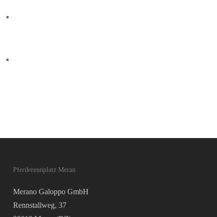
Previous Post
Mr. Mistoffelees siegt im Preis Ettore Tagliabue
– 3 Siege für Josef Bartos
Next Post
Doppelsieg für Rennstall Aichner mit Madrilene
und Krokodile Dundee im Preis Piero & Franco
Richard
Pferderennplatz Meran
Merano Galoppo GmbH
Rennstallweg, 37