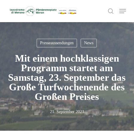
Skip
Menu
to
search
main
content
Presseaussendungen
News
Mit einem hochklassigen
Programm startet am
Samstag, 23. September das
Große Turfwochenende des
Großen Preises
21. September 2023