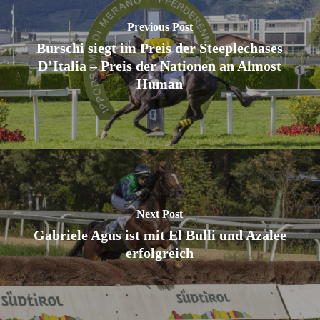
Previous Post
Burschi siegt im Preis der Steeplechases
D’Italia – Preis der Nationen an Almost
Human
Next Post
Gabriele Agus ist mit El Bulli und Azalee
erfolgreich