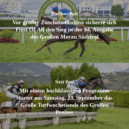
Previous Post
Vor großer Zuschauerkulisse sicherte sich
First Of All den Sieg in der 84. Ausgabe
des Großen Meran Südtirol
Next Post
Mit einem hochklassigen Programm
startet am Samstag, 23. September das
Große Turfwochenende des Großen
Preises