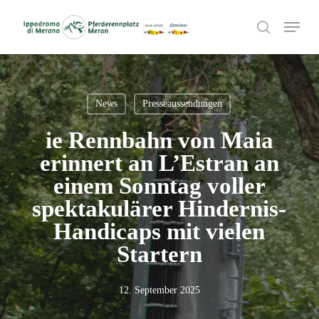
Skip
Menu
to
search
main
content
News
Presseaussendungen
ie Rennbahn von Maia
erinnert an L’Estran an
einem Sonntag voller
spektakulärer Hindernis-
Handicaps mit vielen
Startern
12. September 2025