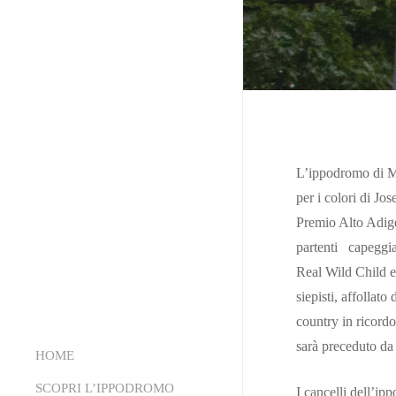
L’ippodromo di Mai
per i colori di Jos
Premio Alto Adige
partenti capeggia
Real Wild Child e 
siepisti, affollato
country in ricord
sarà preceduto da 
HOME
SCOPRI L’IPPODROMO
I cancelli dell’ip