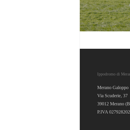
Ippodromo di Mera
Merano Galoppo 
Via Scuderie, 37
39012 Merano (B
P.IVA 02792820