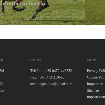
debutto coi fiocchi
no
Contatti
Credits
Srl
Telefono: +39 0473-446222
Privacy Pol
Fax: +39 0473-210693
Cookie Poli
Z)
meranogaloppo@gmail.com
Impressum
215
Sitemap
Impostazion