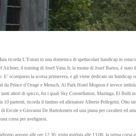
a ricorda L’Estran in una domenica di spettacolari handicap in ostacoli
ef Aichner, il training di Josef Vana Jr, la monta di Josef Bartos, è stato
. E’ scomparso la scorsa primavera, e gli viene dedicato un handicap su
ti da Prince d’Orage e Mensch. Al Park Hotel Mognon è invece intitolato
tanti attori di spicco, fra i quali Sky Constellation, Mazinga, El Bulli 
 da 10 partenti, ricorda il fantino ed allenatore Alberto Pellegrini. Otto 
o di Ercole e Giovanni De Bartolomeis ed una piana per cavalieri ed a
una corsa per avelignesi.
podromo aprono alle ore 12.30, visita guidata alle 13.00, la prima corsa all