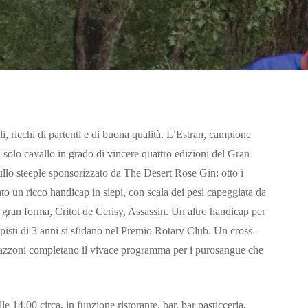
, ricchi di partenti e di buona qualità. L’Estran, campione
 il solo cavallo in grado di vincere quattro edizioni del Gran
llo steeple sponsorizzato da The Desert Rose Gin: otto i
 un ricco handicap in siepi, con scala dei pesi capeggiata da
in gran forma, Critot de Cerisy, Assassin. Un altro handicap per
siepisti di 3 anni si sfidano nel Premio Rotary Club. Un cross-
mazzoni completano il vivace programma per i purosangue che
e 14.00 circa, in funzione ristorante, bar, bar pasticceria,