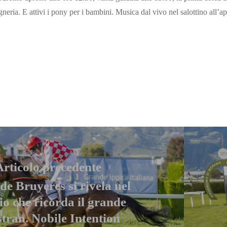
neria. E attivi i pony per i bambini. Musica dal vivo nel salottino all’ap
Articolo precedente
e Bruyeres si rivela nel
o che ricorda il grande
tran. Nobile Intention