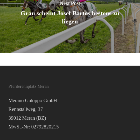
Next Post
Grau scheint Josef Bartos bestens zu
liegen
Pferderennplatz Meran
Merano Galoppo GmbH
Rennstallweg, 37
39012 Meran (BZ)
MwSt.-Nr: 02792820215