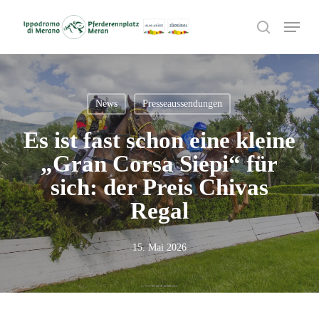
Skip
Menu
to
search
main
content
News
Presseaussendungen
Es ist fast schon eine kleine
„Gran Corsa Siepi“ für
sich: der Preis Chivas
Regal
15. Mai 2026