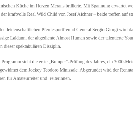
ischen Küche im Herzen Merans brillierte. Mit Spannung erwartet werd
der kraftvolle
Real Wild Child
von Josef Aichner – beide treffen auf s
en leidenschaftlichen Pferdesportfreund General
Sergio Giorgi
wird da
ässige
Laldann
, der altgediente
Almost Human
sowie der talentierte
You
 dieser spektakulären Disziplin.
 Programm steht die erste „
Bumper
“-Prüfung des Jahres, ein 3000-Mete
– gewidmet dem Jockey
Teodoro Minissale
. Abgerundet wird der Rennt
en für Amateurreiter und -reiterinnen
.