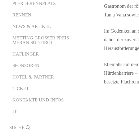
PFERDERENNPLATZ
Gastronom der röm
Tanja Vana sowie 
RENNEN
Über uns
Die Struktur
NEWS & ARTIKEL
Kalender
Im Gedenken an d
Der Pferderennsport
Starter Online
MEETING GROSSER PREIS
News
dabei: der zuverl
MERAN SÜDTIROL
Herausforderungen
Wie wettet man
Technisches Büro
Presseaussendungen
HAFLINGER
Meeting Grosser Preis Meran
Dienstleistungen und
PDF-Rennprogramm
Südtirol 2026
Ebenfalls auf dem
SPONSOREN
Empfang
Sendung Pferde, Jockeys,
Hürdenkarriere 
Die Geschichte
HOTEL & PARTNER
Events Area
Emotionen
besetzte
Flachrenn
Tickets
TICKET
Partner-Hotels
Burggrafenamt Palio
Lady Fashion
Partner-Restaurants
KONTAKTE UND INFOS
Rangliste Saison
Mister Fashion
IT
Kontakte und Infos
Alle Rennvideos
Formulare
search
Official Photographer