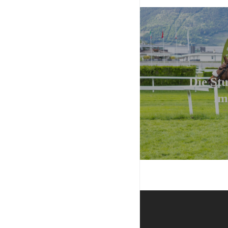
Regelungen ,,Borgo
Andreina”
Die Stu
im