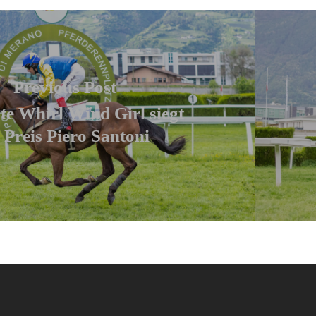
Previous Post
te Whirl Wind Girl siegt
 Preis Piero Santoni