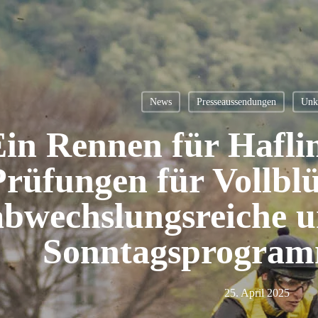
News
Presseaussendungen
Unka
in Rennen für Hafli
Prüfungen für Vollblü
abwechslungsreiche 
Sonntagsprogram
en
25. April 2025