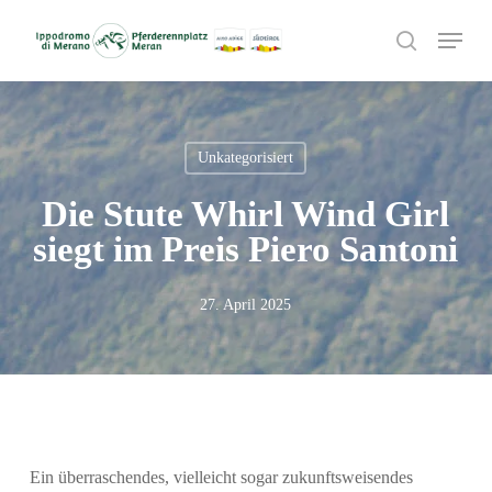
Skip
Menu
to
search
main
content
Unkategorisiert
Die Stute Whirl Wind Girl
siegt im Preis Piero Santoni
27. April 2025
Ein überraschendes, vielleicht sogar zukunftsweisendes