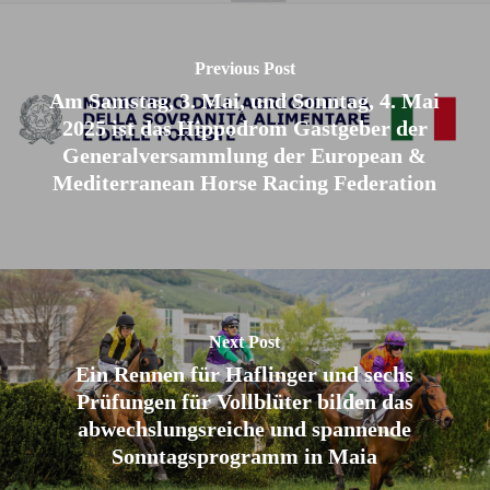
Previous Post
Am Samstag, 3. Mai, und Sonntag, 4. Mai
2025 ist das Hippodrom Gastgeber der
Generalversammlung der European &
Mediterranean Horse Racing Federation
Next Post
Ein Rennen für Haflinger und sechs
Prüfungen für Vollblüter bilden das
abwechslungsreiche und spannende
Sonntagsprogramm in Maia