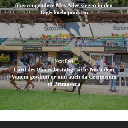
überzeugendere Mes Ailes siegen in den
Tageshoehepunkten
Next Post
Lord des Places bestätigt sich: Nach dem
Vanoni gewinnt er nun auch da Creiterium
di Primavera