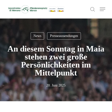
Skip
Menu
to
search
main
content
News
Presseaussendungen
An diesem Sonntag in Maia
stehen zwei große
Persönlichkeiten im
Mittelpunkt
20. Juni 2025