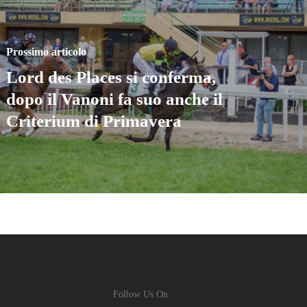
Prossimo articolo
Lord des Places si conferma,
dopo il Vanoni fa suo anche il
Criterium di Primavera
Follow Us On