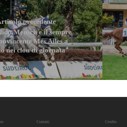
rticolo precedente
dido Mensch e il sempre
onvincente Mes Ailes a
o nei clou di giornata
no
Contatti
Credits