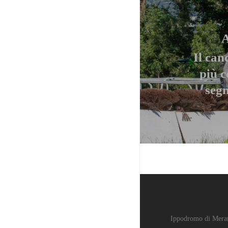
A
Il can
più c
segn
Ippodromo di Mera