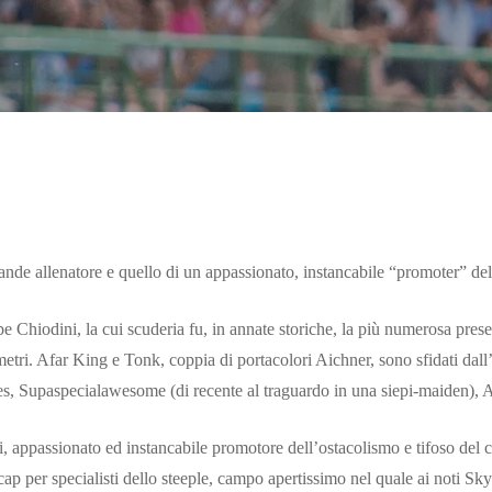
grande allenatore e quello di un appassionato, instancabile “promoter” 
e Chiodini, la cui scuderia fu, in annate storiche, la più numerosa pres
etri. Afar King e Tonk, coppia di portacolori Aichner, sono sfidati dall
s, Supaspecialawesome (di recente al traguardo in una siepi-maiden), 
, appassionato ed instancabile promotore dell’ostacolismo e tifoso del 
cap per specialisti dello steeple, campo apertissimo nel quale ai noti 