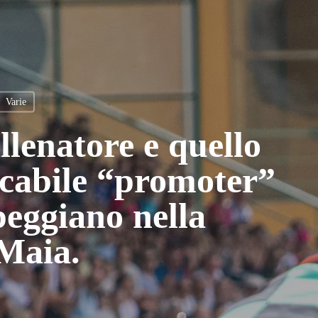
Varie
llenatore e quello
ncabile “promoter”
peggiano nella
Maia.