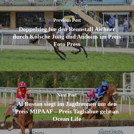
Previous Post
Doppelsieg für den Rennstall Aichner
durch Kölsche Jung und Andoins im Preis
Foto Press
Next Post
Al Bustan siegt im Jagdrennen um den
Preis MIPAAF – Preis Tagliabue geht an
Ocean Life