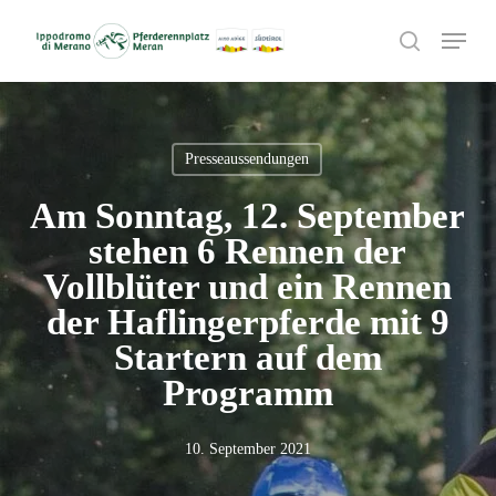
Skip
Menu
to
search
main
content
Presseaussendungen
Am Sonntag, 12. September
stehen 6 Rennen der
Vollblüter und ein Rennen
der Haflingerpferde mit 9
Startern auf dem
Programm
10. September 2021