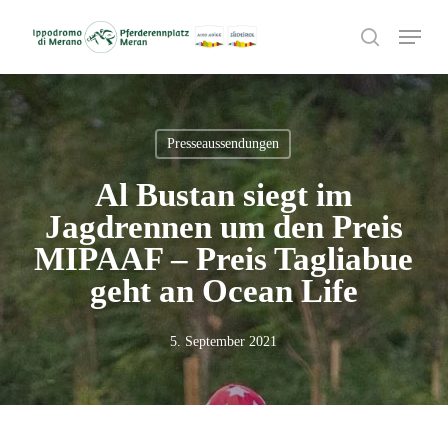
Skip
Menu
to
search
main
content
Presseaussendungen
Al Bustan siegt im
Jagdrennen um den Preis
MIPAAF – Preis Tagliabue
geht an Ocean Life
5. September 2021