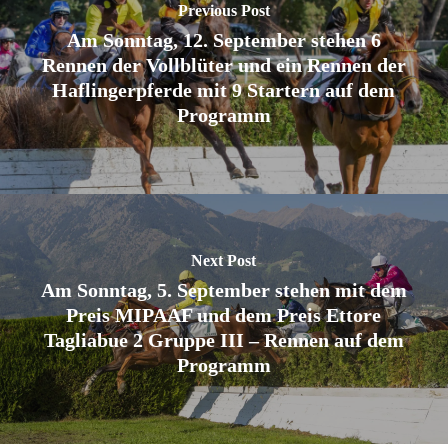
Previous Post
Am Sonntag, 12. September stehen 6
Rennen der Vollblüter und ein Rennen der
Haflingerpferde mit 9 Startern auf dem
Programm
Next Post
Am Sonntag, 5. September stehen mit dem
Preis MIPAAF und dem Preis Ettore
Tagliabue 2 Gruppe III – Rennen auf dem
Programm