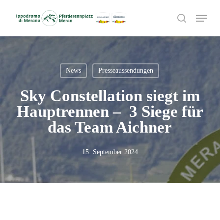
Skip
Menu
to
search
main
content
News
Presseaussendungen
Sky Constellation siegt im
Hauptrennen – 3 Siege für
das Team Aichner
15. September 2024