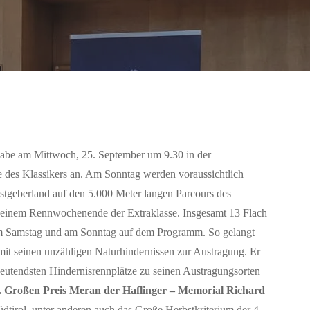
ngabe am Mittwoch, 25. September um 9.30 in der
e des Klassikers an. Am Sonntag werden voraussichtlich
stgeberland auf den 5.000 Meter langen Parcours des
on einem Rennwochenende der Extraklasse. Insgesamt 13 Flach
am Samstag und am Sonntag auf dem Programm. So gelangt
it seinen unzähligen Naturhindernissen zur Austragung. Er
edeutendsten Hindernisrennplätze zu seinen Austragungsorten
. Großen Preis Meran der Haflinger – Memorial Richard
tirol, unter anderen auch das Große Herbstkriterium der 4-