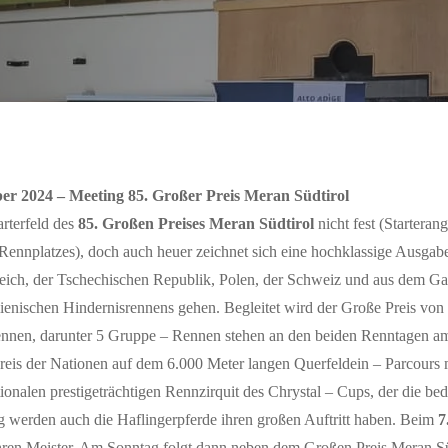
en
ber 2024 – Meeting 85. Großer Preis Meran Südtirol
arterfeld des
85. Großen Preises Meran Südtirol
nicht fest (Startera
Rennplatzes), doch auch heuer zeichnet sich eine hochklassige Ausgab
eich, der Tschechischen Republik, Polen, der Schweiz und aus dem Ga
lienischen Hindernisrennens gehen. Begleitet wird der Große Preis v
ennen, darunter 5 Gruppe – Rennen stehen an den beiden Renntagen 
eis der Nationen auf dem 6.000 Meter langen Querfeldein – Parcours m
tionalen prestigeträchtigen Rennzirquit des Chrystal – Cups, der die b
 werden auch die Haflingerpferde ihren großen Auftritt haben. Beim
7
hren Meister. Am Sonntag folgt dann neben dem Großen Preis Meran Süd