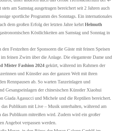
t stets am Samstag ausgetragen bereichert seit 2 Jahren auch
sige sportliche Programm des Sonntags. Ein internationales
h dem großen Erfolg der letzten Jahre kehrt
Helmuth
gastronomischen Köstlichkeiten am Samstag und Sonntag in
 den Festzelten der Sponsoren die Gäste mit feinen Speisen
im feinen Zwirn über die Anlage. Die eleganteste Dame und
d Mister Fashion 2024
gekürt, während im Rahmen der
erinnen und Künstler aus der ganzen Welt mit ihren
n den Rennpausen ab. So warten Tanzeinlagen und
d Gesangseinlagen der chinesischen Künstler Xiaohui
 Giada Agasucci und Michele und die Reptilien bereichert.
 das Publikum mit Live – Musik unterhalten, während am
n das Publikum mitreißen wird. Zudem wird ein großer
chen Angebot verpassen werden.
nstraße Meran, in den Büros der Meran Galopp GmbH im