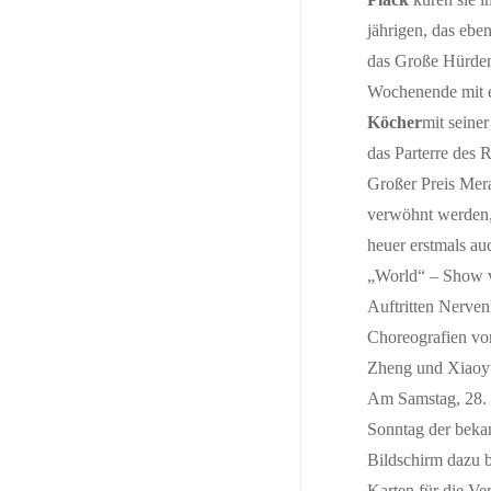
jährigen, das ebe
das Große Hürden
Wochenende mit e
Köcher
mit seine
das Parterre des 
Großer Preis Mera
verwöhnt werden,
heuer erstmals a
„World“ – Show v
Auftritten Nerven
Choreografien vo
Zheng und Xiaoyu
Am Samstag, 28. 
Sonntag der bekan
Bildschirm dazu b
Karten für die V