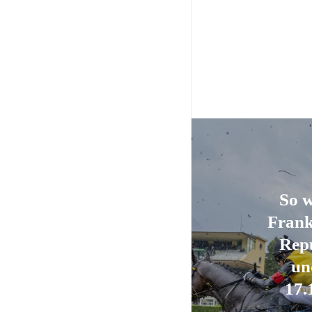
So w
Frank
Repu
un
17.