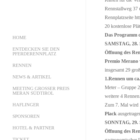
Rennstallweg 37 
Rennplatzseite ht
20 kostenlose Plä
Das Programm d
HOME
SAMSTAG, 28
ENTDECKEN SIE DEN
Öffnung des Ren
PFERDERENNPLATZ
Premio Merano
RENNEN
Über uns
insgesamt 29 groß
Die Struktur
NEWS & ARTIKEL
Kalender
1.Rennen um ca.
Meter – Gruppe 2
Der Pferderennsport
Starter Online
MEETING GROSSER PREIS
News
MERAN SÜDTIROL
weitere 4 Rennen
Wie wettet man
Technisches Büro
Presseaussendungen
HAFLINGER
Meeting Grosser Preis Meran
Zum 7. Mal wird
Dienstleistungen und
PDF-Rennprogramm
Plack
ausgetragen
Südtirol 2026
SPONSOREN
Empfang
Sendung Pferde, Jockeys,
SONNTAG, 29
Die Geschichte
HOTEL & PARTNER
Events Area
Öffnung des Ren
Emotionen
Tickets
TICKET
Partner-Hotels
gastronomischer 