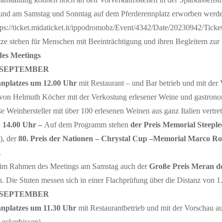
und am Samstag und Sonntag auf dem Pferderennplatz erworben werden.
tps://ticket.midaticket.it/ippodromobz/Event/4342/Date/20230942/Tick
tze stehen für Menschen mit Beeinträchtigung und ihren Begleitern zur
es Meetings
. SEPTEMBER
nplatzes
um 12.00 Uhr
mit Restaurant – und Bar betrieb und mit der
von Helmuth Köcher mit der Verkostung erlesener Weine und gastronom
e Weinhersteller mit über 100 erlesenen Weinen aus ganz Italien vertret
 14.00 Uhr –
Auf dem Programm stehen
der Preis Memorial Steeple
), der
80. Preis der Nationen – Chrystal Cup –Memorial Marco Ro
.
 im Rahmen des Meetings am Samstag auch der
Große Preis Meran de
. Die Stuten messen sich in einer Flachprüfung über die Distanz von 1
. SEPTEMBER
nplatzes
um 11.30 Uhr
mit Restaurantbetrieb und mit der Vorschau a
Leckerbissen)