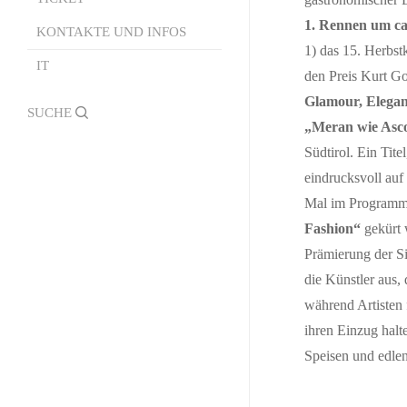
Burggrafenamt Palio
Lady Fashion
1. Rennen um ca
Partner-Restaurants
KONTAKTE UND INFOS
Rangliste Saison
1) das 15. Herbst
Mister Fashion
IT
Kontakte und Infos
Alle Rennvideos
den Preis Kurt G
Formulare
Glamour, Elegan
search
„Meran wie Asc
Official Photographer
Südtirol. Ein Tit
Regelungen ,,Borgo
eindrucksvoll auf
Andreina”
Mal im Programm 
Fashion“
gekürt 
Prämierung der Si
die Künstler aus,
während Artisten 
ihren Einzug halt
Speisen und edlen