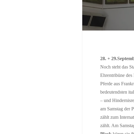
Such
28. + 29.Septem
Noch steht das St
Ehrentribüne des 
Pferde aus Frankr
bedeutendsten ita
– und Hindernisr
am Samstag der Pr
zählt zum Interna
zählt. Am Samstag
Plack
küren sie i