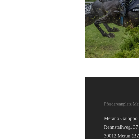
Pferderennplatz Me
Merano Galopp
Rennstallweg, 37
39012 Meran (BZ