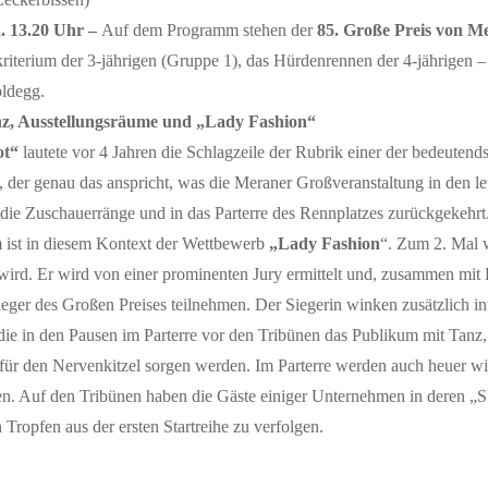
. 13.20 Uhr –
Auf dem Programm stehen der
85. Große Preis von M
kriterium der 3-jährigen (Gruppe 1), das Hürdenrennen der 4-jährigen 
oldegg.
z, Ausstellungsräume und „Lady Fashion“
ot“
lautete vor 4 Jahren die Schlagzeile der Rubrik einer der bedeuten
el, der genau das anspricht, was die Meraner Großveranstaltung in den 
 die Zuschauerränge und in das Parterre des Rennplatzes zurückgekehr
ist in diesem Kontext der Wettbewerb
„Lady Fashion
“. Zum 2. Mal 
wird. Er wird von einer prominenten Jury ermittelt und, zusammen mit 
eger des Großen Preises teilnehmen. Der Siegerin winken zusätzlich i
 die in den Pausen im Parterre vor den Tribünen das Publikum mit Tanz
für den Nervenkitzel sorgen werden. Im Parterre werden auch heuer wi
en. Auf den Tribünen haben die Gäste einiger Unternehmen in deren „
 Tropfen aus der ersten Startreihe zu verfolgen.