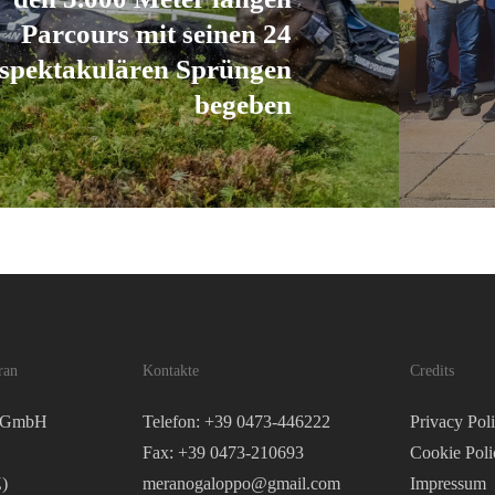
Parcours mit seinen 24
spektakulären Sprüngen
begeben
ran
Kontakte
Credits
o GmbH
Telefon: +39 0473-446222
Privacy Pol
Fax: +39 0473-210693
Cookie Poli
)
meranogaloppo@gmail.com
Impressum