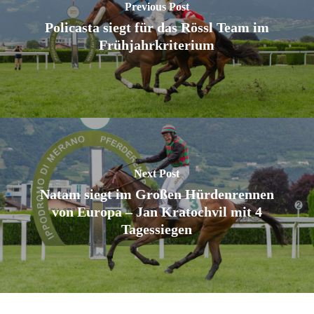
Previous Post
Policasta siegt für das Rössl Team im
Frühjahrkriterium
Next Post
Natam siegt im Großen Hürdenrennen
von Europa – Jan Kratochvil mit 4
Tagessiegen