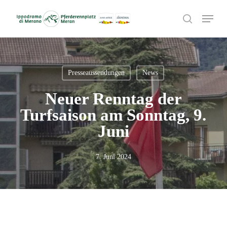
Skip
Menu
to
search
main
content
Presseaussendungen
News
Neuer Renntag der
Turfsaison am Sonntag, 9.
Juni
7. Juni 2024