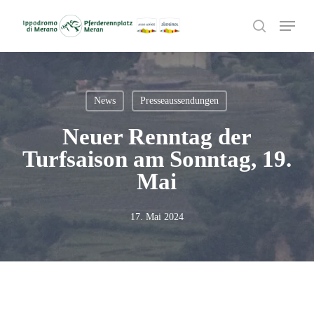
Skip
Menu
to
search
main
content
News
Presseaussendungen
Neuer Renntag der
Turfsaison am Sonntag, 19.
Mai
17. Mai 2024