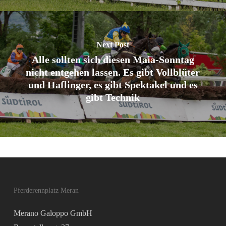
Next Post
Alle sollten sich diesen Maia-Sonntag
nicht entgehen lassen. Es gibt Vollblüter
und Haflinger, es gibt Spektakel und es
gibt Technik
Pferderennplatz Meran
Merano Galoppo GmbH