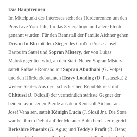
Das Hauptrennen
Im Mittelpunkt des Interesses steht das Hürdenrennen um den
Preis Live Your Life, für das 8 vierjährige und ältere Pferde
genannt wurden. Für den Rennstall der Familie Aichner gehen
Dream In Blu
mit dem Sieger des Großen Preises Josef
Bartos im Sattel und
Sopran Mistery
, der von Lukas
Matusky geritten wird, an den Start. Neben Sopran Mistery
sattelt Raffaele Romano mit
Sopran Abudhabi
(G. Volpe)
und den Hürdendebutanten
Heavy Loading
(D. Pastuszka) 2
weitere Starter. Aus der Tschechischen Republik reist mit
Chittussi
(J. Odlozil) der vermeintlich stärkste Gegner der
beiden favorisierten Pferde aus dem Rennstall Aichner an.
Josef Vana sen. sattelt
Königin Lucia
(J. Slozil Jr.). Die Stute
war bei ihrem Debut auf der Meraner Bahn bereits erfolgreich.
Berkshire Phoenix
(G. Agus) und
Teddy’s Profit
(R. Bens)