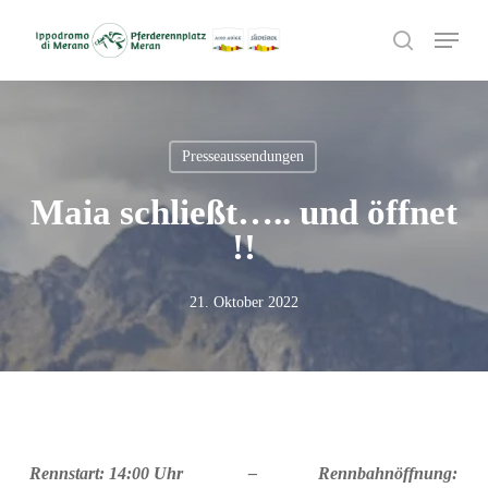
Skip
Menu
to
search
main
content
Presseaussendungen
Maia schließt….. und öffnet
!!
21. Oktober 2022
Rennstart: 14:00 Uhr –
Rennbahnöffnung: