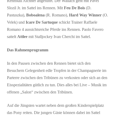
Rennstall Aichner angeführt. Der Wallach geht mit Pavel
Slozil Jr. im Sattel ins Rennen. Mit
Feu De Bois
(D.
Pastuszka),
Boboalena
(R. Romano),
Hard Way Winner
(O.
Velek) und
Icare De Sartuque
schickt Trainer Raffaele
Romano 4 aussichtsreiche Pferde ins Rennen. Paolo Favero
sattelt
Attlee
mit Stalljockey Ivan Cherchi im Sattel.
Das Rahmenprogramm
In den Pausen zwischen den Rennen bietet sich den
Besuchern Gelegenheit edle Tropfen in der Champagnerie im
Parterre zwischen den Tribünen zu verkosten oder sich an den
Eisspezialitäten gütlich zu tun. Dies alles bei Live – Musik im
offenen „Salon“ zwischen den Tribünen.
Auf die Jüngsten wartet neben dem großen Kinderspielplatz
das Pony reiten. Die jungen Gäste können dabei im Sattel