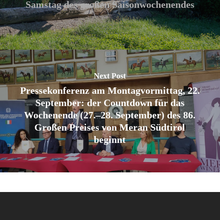
Samstag des großen Saisonwochenendes
Next Post
Pressekonferenz am Montagvormittag, 22.
September: der Countdown für das
Wochenende (27.–28. September) des 86.
Großen Preises von Meran Südtirol
beginnt