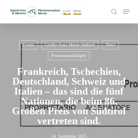
Skip
Menu
to
search
main
content
Events
Großer Preis Meran Südtirol
News
Presseaussendungen
Frankreich, Tschechien,
Deutschland, Schweiz und
Italien – das sind die fünf
Nationen, die beim 86.
Großen Preis von Südtirol
vertreten sind.
24. September 2025