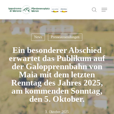
Skip
Menu
to
search
main
content
News
Presseaussendungen
Ein besonderer Abschied
erwartet das Publikum auf
der Galopprennbahn von
Maia mit dem letzten
Renntag des Jahres 2025,
am kommenden Sonntag,
den 5. Oktober.
3. Oktober 2025