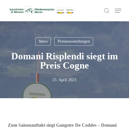
Skip
Menu
to
search
main
content
News
Presseaussendungen
Domani Risplendi siegt im
Preis Cogne
23. April 2023
Zum Saisonauftakt siegt Gangster De Coddes – Domani