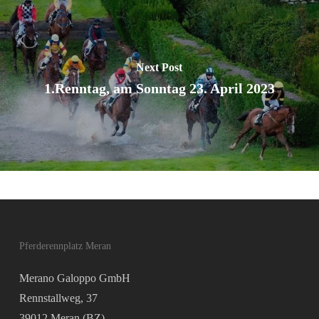
Next Post
1.Renntag, am Sonntag 23. April 2023
Pferderennplatz Meran
Merano Galoppo GmbH
Rennstallweg, 37
39012 Meran (BZ)