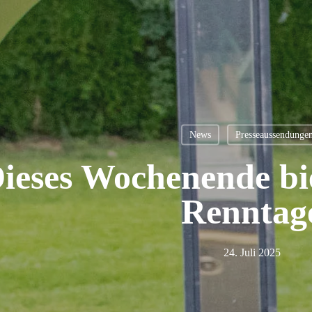
News
Presseaussendunge
ieses Wochenende bi
Renntag
24. Juli 2025