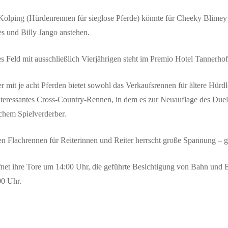
Kolping
(Hürdenrennen für sieglose Pferde) könnte für
Cheeky Blimey
es
und
Billy Jango
anstehen.
s Feld mit ausschließlich Vierjährigen steht im
Premio Hotel Tannerhof
er mit je acht Pferden bietet sowohl das Verkaufsrennen für ältere Hürdl
interessantes Cross-Country-Rennen, in dem es zur Neuauflage des Due
chem Spielverderber.
n Flachrennen für Reiterinnen und Reiter herrscht große Spannung – 
net ihre Tore um 14:00 Uhr
, die geführte Besichtigung von Bahn und Ei
00 Uhr.