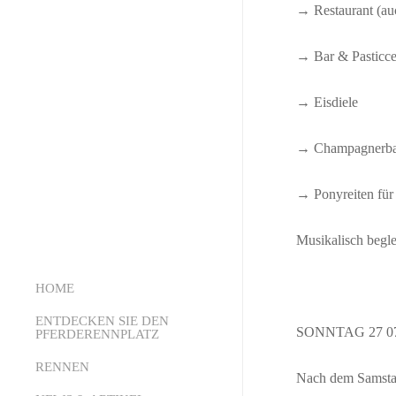
→ Restaurant (au
→ Bar & Pasticce
→ Eisdiele
→ Champagnerba
→ Ponyreiten für
Musikalisch begl
HOME
ENTDECKEN SIE DEN
SONNTAG 27 07
PFERDERENNPLATZ
RENNEN
Über uns
Nach dem Samstag 