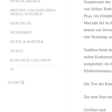
Die Struktur
NEWS & ARTIKEL
Kalender
Hauptrennen des T
von Stefano Botti
Der Pferderennsport
Starter Online
MEETING GROSSER PREIS
News
MERAN SÜDTIROL
Pisa). Als Dreijä
Wie wettet man
Technisches Büro
Presseaussendungen
Marcialis lief im
HAFLINGER
Meeting Grosser Preis Meran
Dienstleistungen und
PDF-Rennprogramm
betreut von Devis
Südtirol 2026
SPONSOREN
Empfang
eine Hommage an d
Sendung Pferde, Jockeys,
Die Geschichte
HOTEL & PARTNER
Events Area
Emotionen
Tickets
Tradition bietet 
TICKET
Partner-Hotels
Burggrafenamt Palio
sieben Konkurrent
Lady Fashion
Partner-Restaurants
KONTAKTE UND INFOS
Rangliste Saison
komplettiert. Im 
Mister Fashion
IT
Kontakte und Infos
Hindernisrennen).
Alle Rennvideos
Formulare
search
Die Tore der Ren
Official Photographer
Regelungen ,,Borgo
Der erste Start d
Andreina”
Geöffnet sind: