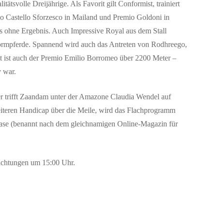
tsvolle Dreijährige. Als Favorit gilt Conformist, trainiert
mio Castello Sforzesco in Mailand und Premio Goldoni in
ngs ohne Ergebnis. Auch Impressive Royal aus dem Stall
r Formpferde. Spannend wird auch das Antreten von Rodhreego,
etzt ist auch der Premio Emilio Borromeo über 2200 Meter –
v war.
ier trifft Zaandam unter der Amazone Claudia Wendel auf
eiteren Handicap über die Meile, wird das Flachprogramm
Chase (benannt nach dem gleichnamigen Online-Magazin für
ichtungen um 15:00 Uhr.