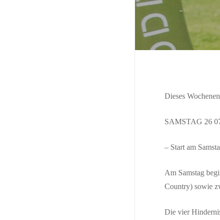
Dieses Wochenend
Such
SAMSTAG 26 07
– Start am Samst
Am Samstag beginn
Country) sowie z
Die vier Hindern