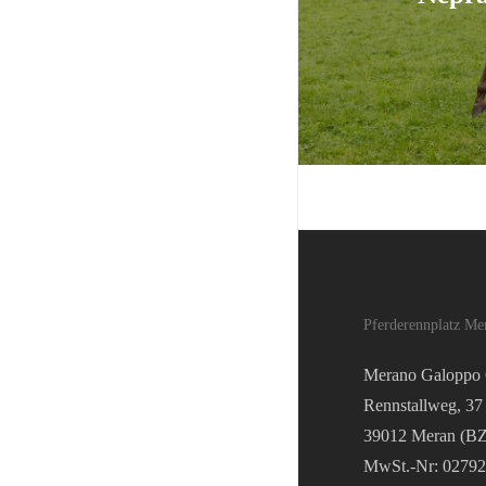
Pferderennplatz Me
Merano Galopp
Rennstallweg, 37
39012 Meran (BZ
MwSt.-Nr: 0279