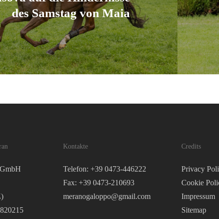
des Samstag von Maia
ran
Kontakte
Credits
o GmbH
Telefon: +39 0473-446222
Privacy Pol
Fax: +39 0473-210693
Cookie Poli
)
meranogaloppo@gmail.com
Impressum
2820215
Sitemap