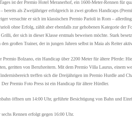
ages ist der Premio Hotel Meranerhof, ein 1600-Meter-Rennen für qualitä
 – bereits als Zweijähriger erfolgreich in zwei großen Handicaps (Pre
hriger versuchte er sich im klassischen Premio Parioli in Rom – allerdi
 Parioli ohne Erfolg, zählt aber ebenfalls zur gehobenen Kategorie de
 Grilli, der sich in dieser Klasse erstmals beweisen möchte. Stark bes
en großen Trainer, der in jungen Jahren selbst in Maia als Reiter akti
der Premio Bolzano, ein Handicap über 2200 Meter für ältere Pferde: H
en, geritten von Berufsreitern. Mit dem Premio Villa Laurus, einem w
Hindernisbereich treffen sich die Dreijährigen im Premio Hurdle and 
 Der Premio Foto Press ist ein Handicap für ältere Hürdler.
nbahn öffnen um 14:00 Uhr, geführte Besichtigung von Bahn und Einr
er sechs Rennen erfolgt gegen 16:00 Uhr.