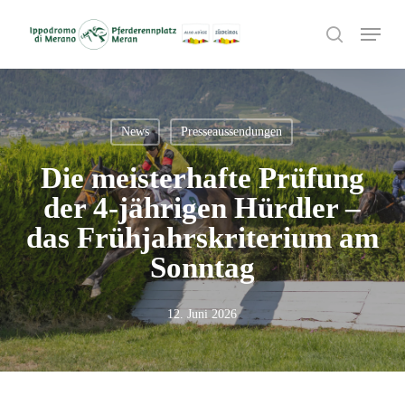
Skip
Menu
to
search
main
content
News
Presseaussendungen
Die meisterhafte Prüfung
der 4-jährigen Hürdler –
das Frühjahrskriterium am
Sonntag
12. Juni 2026