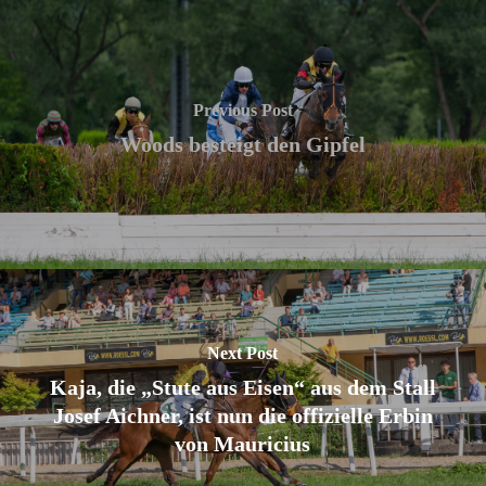
Previous Post
Woods besteigt den Gipfel
Next Post
Kaja, die „Stute aus Eisen“ aus dem Stall
Josef Aichner, ist nun die offizielle Erbin
von Mauricius