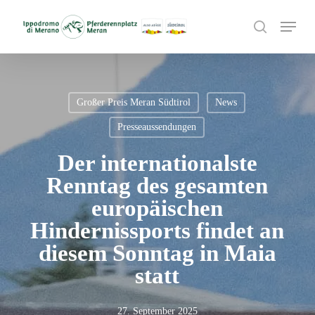
Skip
Menu
to
search
main
content
Großer Preis Meran Südtirol
News
Presseaussendungen
Der internationalste
Renntag des gesamten
europäischen
Hindernissports findet an
diesem Sonntag in Maia
statt
27. September 2025