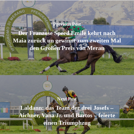
Previous Post
Der Franzose Speed Emile kehrt nach
Maia zurück un gewinnt zum zweiten Mal
den Großen Preis von Meran
Next Post
Laldann: das Team der drei Josefs –
Aichner, Vana Jr. und Bartos – feierte
einen Triumphzug