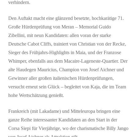
verhindern.
Den Auftakt macht eine glänzend besetzte, hochkarätige
71.
Große Hürdenprüfung von Meran – Memorial Guido
Zibellini
, mit neun Kandidaten: allen voran der starke
Deutsche
Cabot Cliffs
, trainiert von
Christian von der Recke
,
Sieger des Frühjahrs-Highlights in Maia, und der Franzose
Whimper
, ebenfalls aus dem Macaire-Lageneste-Quartier. Der
alte Haudegen
Mauricius
, Champion von
Josef Aichner
und
Gewinner aller großen italienischen Hürdenprüfungen,
versucht erneut sein Glück – begleitet von
Kaja
, die im Team
hohe Wertschätzung genießt.
Frankreich (mit
Lakadame
) und Mitteleuropa bringen eine
ganze Reihe interessanter Kandidaten an den Start in der
Corsa Siepi für Vierjährige
, wo der charismatische
Billy Jango
von Josef Aichner als Attraktion gilt.