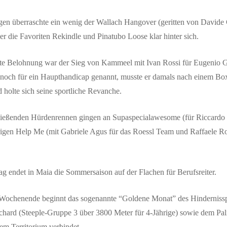
gen überraschte ein wenig der Wallach Hangover (geritten von Davide Ci
 er die Favoriten Rekindle und Pinatubo Loose klar hinter sich.
te Belohnung war der Sieg von Kammeel mit Ivan Rossi für Eugenio Go
h noch für ein Haupthandicap genannt, musste er damals nach einem Bo
d holte sich seine sportliche Revanche.
ießenden Hürdenrennen gingen an Supaspecialawesome (für Riccardo Be
rigen Help Me (mit Gabriele Agus für das Roessl Team und Raffaele R
g endet in Maia die Sommersaison auf der Flachen für Berufsreiter.
henende beginnt das sogenannte “Goldene Monat” des Hindernissport
chard (Steeple-Gruppe 3 über 3800 Meter für 4-Jährige) sowie dem Pali
em Territorium verbindet