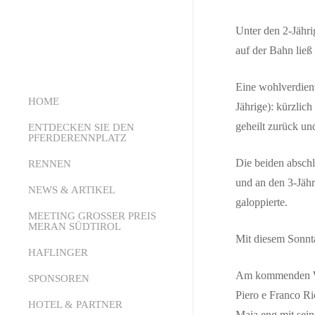
Unter den 2-Jähri
auf der Bahn ließ
Eine wohlverdien
HOME
Jährige): kürzlic
geheilt zurück un
ENTDECKEN SIE DEN
PFERDERENNPLATZ
Die beiden abschl
RENNEN
Über uns
und an den 3-Jäh
Die Struktur
NEWS & ARTIKEL
Kalender
galoppierte.
Der Pferderennsport
Starter Online
MEETING GROSSER PREIS
News
MERAN SÜDTIROL
Mit diesem Sonnta
Wie wettet man
Technisches Büro
Presseaussendungen
HAFLINGER
Meeting Grosser Preis Meran
Dienstleistungen und
PDF-Rennprogramm
Südtirol 2026
Am kommenden Woc
SPONSOREN
Empfang
Sendung Pferde, Jockeys,
Piero e Franco Ri
Die Geschichte
HOTEL & PARTNER
Events Area
Emotionen
Maia eng mit sein