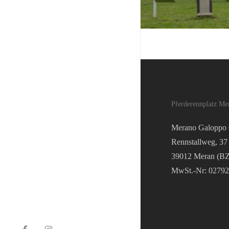
Pferderennplatz Me
Merano Galopp
Rennstallweg, 37
39012 Meran (BZ
MwSt.-Nr: 0279
facebook
instagram