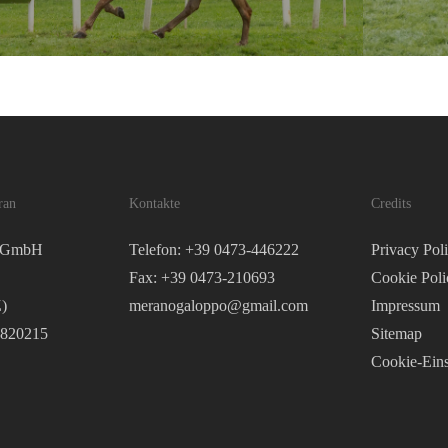
ran
Kontakte
Credits
o GmbH
Telefon: +39 0473-446222
Privacy Pol
Fax: +39 0473-210693
Cookie Poli
)
meranogaloppo@gmail.com
Impressum
2820215
Sitemap
Cookie-Eins