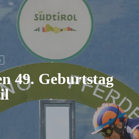
n
en 49. Geburtstag
il