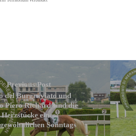
Previous Post
o del Burgraviato und
 Piero Richard sind die
Herzstücke eines
gewöhnlichen Sonntags