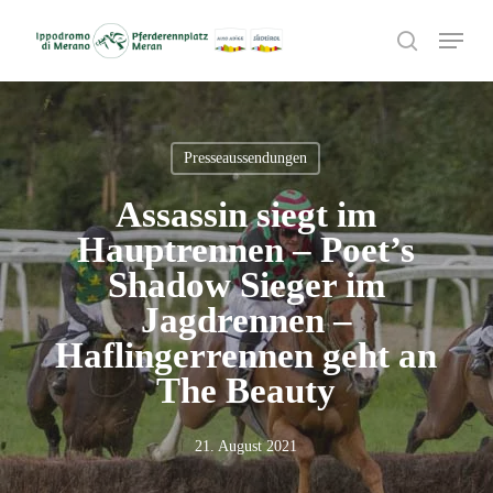
Skip
Menu
to
search
main
content
Presseaussendungen
Assassin siegt im
Hauptrennen – Poet’s
Shadow Sieger im
Jagdrennen –
Haflingerrennen geht an
The Beauty
21. August 2021