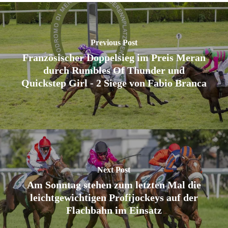
Previous Post
Französischer Doppelsieg im Preis Meran
durch Rumbles Of Thunder und
Quickstep Girl - 2 Siege von Fabio Branca
Next Post
Am Sonntag stehen zum letzten Mal die
leichtgewichtigen Profijockeys auf der
Flachbahn im Einsatz