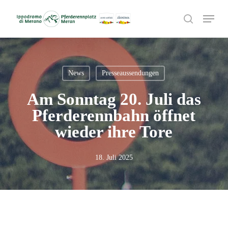
Skip
Menu
to
search
main
content
News
Presseaussendungen
Am Sonntag 20. Juli das
Pferderennbahn öffnet
wieder ihre Tore
18. Juli 2025