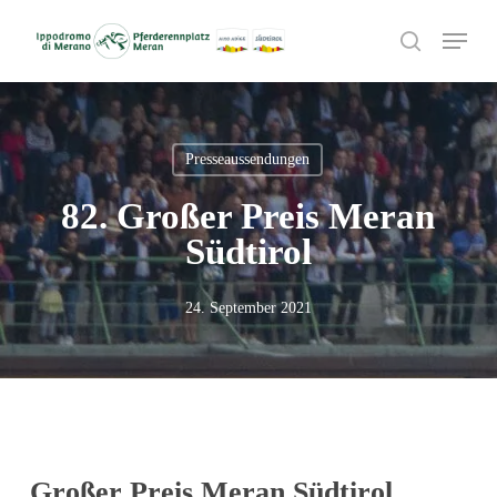
Skip
Menu
to
search
main
content
Presseaussendungen
82. Großer Preis Meran
Südtirol
24. September 2021
Großer Preis Meran Südtirol