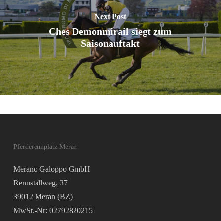
Next Post
Ches Demonmirail siegt zum
Saisonauftakt
Pferderennplatz Meran
Merano Galoppo GmbH
Rennstallweg, 37
39012 Meran (BZ)
MwSt.-Nr: 02792820215