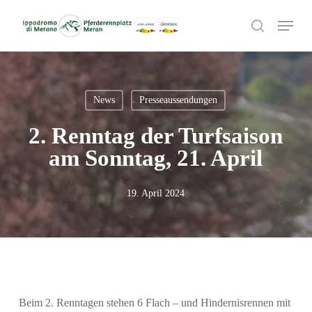
Skip
Menu
to
search
main
content
News
Presseaussendungen
2. Renntag der Turfsaison
am Sonntag, 21. April
19. April 2024
Beim 2. Renntagen stehen 6 Flach – und Hindernisrennen mit