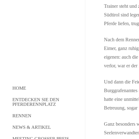
Trainer steht und
Südtirol sind leg
Pferde liefen, tru
Nach dem Rennen –
Eimer, ganz ruhig
eigenen: auch die
verlor, war er der
Und dann die Feie
HOME
Burggrafenamtes –
hatte eine unmitt
ENTDECKEN SIE DEN
PFERDERENNPLATZ
Betreuung, sogar
RENNEN
Über uns
Ganz besonders wa
Die Struktur
NEWS & ARTIKEL
Kalender
Seelenverwandten 
Der Pferderennsport
Starter Online
MEETING GROSSER PREIS
News