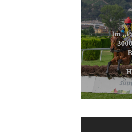
Im „P
3000
B
H