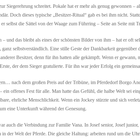
 zur Siegerehrung schreitet. Pokale hat er mehr als genug gewonnen – a
endär. Doch dieses typische „Besitzer-Ritual“ gab es bei ihm nicht. St
g er selbst die Sättel von der Waage zum Führring – Seite an Seite mit Tr
 und das bleibt als eines der schönsten Bilder von ihm – hat er oft sel
, ganz selbstverständlich. Eine stille Geste der Dankbarkeit gegenüber 
 anderer Besitzer, denn für ihn hatten alle gekämpft. Wenn er gewann,
 Erste, der dem Sieger gratulierte. Für ihn war jeder Erfolg ein gemein
rn… nach dem großen Preis auf der Tribüne, im Pferdedorf Borgo Andr
 ein offenes Fest für alle. Man hatte das Gefühl, die halbe Welt sei ei
elbare, ehrliche Menschlichkeit. Wenn ein Jockey stürzte und sich verl
 um eine Unterkunft während der Genesung.
r auch die Verbindung zur Familie Vana. In Josef senior, Josef juni
in der Welt der Pferde. Die gleiche Haltung: arbeiten rund um die Uhr 