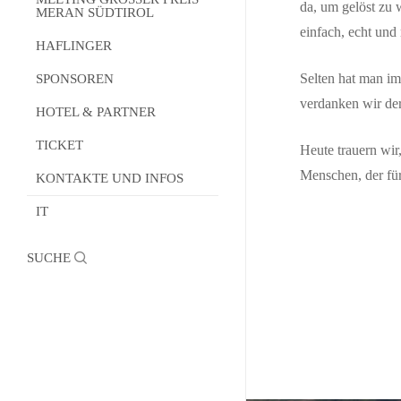
da, um gelöst zu 
MERAN SÜDTIROL
Wie wettet man
Technisches Büro
Presseaussendungen
einfach, echt und
HAFLINGER
Meeting Grosser Preis Meran
Dienstleistungen und
PDF-Rennprogramm
Südtirol 2026
Selten hat man im
SPONSOREN
Empfang
Sendung Pferde, Jockeys,
verdanken wir der
Die Geschichte
HOTEL & PARTNER
Events Area
Emotionen
Tickets
TICKET
Partner-Hotels
Heute trauern wir
Burggrafenamt Palio
Lady Fashion
Menschen, der für 
Partner-Restaurants
KONTAKTE UND INFOS
Rangliste Saison
Mister Fashion
IT
Kontakte und Infos
Alle Rennvideos
Formulare
search
Official Photographer
Regelungen ,,Borgo
Andreina”