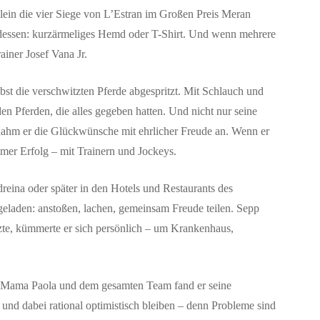
llein die vier Siege von L’Estran im Großen Preis Meran
attdessen: kurzärmeliges Hemd oder T-Shirt. Und wenn mehrere
ainer Josef Vana Jr.
bst die verschwitzten Pferde abgespritzt. Mit Schlauch und
den Pferden, die alles gegeben hatten. Und nicht nur seine
 nahm er die Glückwünsche mit ehrlicher Freude an. Wenn er
samer Erfolg – mit Trainern und Jockeys.
eina oder später in den Hotels und Restaurants des
ngeladen: anstoßen, lachen, gemeinsam Freude teilen. Sepp
etzte, kümmerte er sich persönlich – um Krankenhaus,
or, Mama Paola und dem gesamten Team fand er seine
und dabei rational optimistisch bleiben – denn Probleme sind