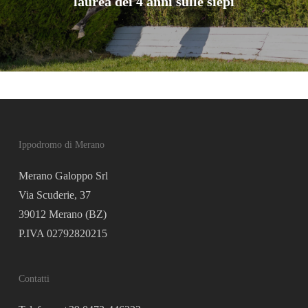
laurea dei 4 anni sulle siepi
Ippodromo di Merano
Merano Galoppo Srl
Via Scuderie, 37
39012 Merano (BZ)
P.IVA 02792820215
Contatti