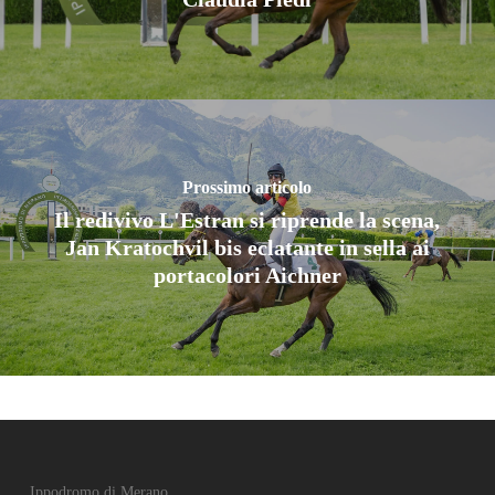
Prossimo articolo
Il redivivo L'Estran si riprende la scena,
Jan Kratochvil bis eclatante in sella ai
portacolori Aichner
Ippodromo di Merano