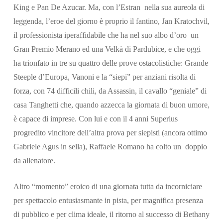
King e Pan De Azucar. Ma, con l’Estran nella sua aureola di
leggenda, l’eroe del giorno è proprio il fantino, Jan Kratochvil,
il professionista iperaffidabile che ha nel suo albo d’oro un
Gran Premio Merano ed una Velkà di Pardubice, e che oggi
ha trionfato in tre su quattro delle prove ostacolistiche: Grande
Steeple d’Europa, Vanoni e la “siepi” per anziani risolta di
forza, con 74 difficili chili, da Assassin, il cavallo “geniale” di
casa Tanghetti che, quando azzecca la giornata di buon umore,
è capace di imprese. Con lui e con il 4 anni Superius
progredito vincitore dell’altra prova per siepisti (ancora ottimo
Gabriele Agus in sella), Raffaele Romano ha colto un doppio
da allenatore.
Altro “momento” eroico di una giornata tutta da incorniciare
per spettacolo entusiasmante in pista, per magnifica presenza
di pubblico e per clima ideale, il ritorno al successo di Bethany