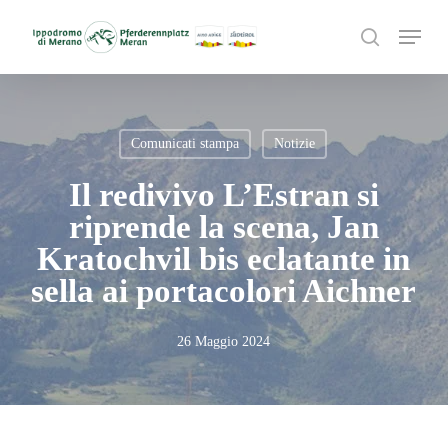
Skip
Menu
to
search
main
content
Comunicati stampa
Notizie
Il redivivo L’Estran si
riprende la scena, Jan
Kratochvil bis eclatante in
sella ai portacolori Aichner
26 Maggio 2024