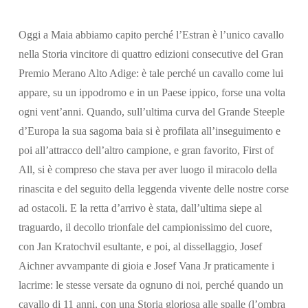
Oggi a Maia abbiamo capito perché l’Estran è l’unico cavallo
nella Storia vincitore di quattro edizioni consecutive del Gran
Premio Merano Alto Adige: è tale perché un cavallo come lui
appare, su un ippodromo e in un Paese ippico, forse una volta
ogni vent’anni. Quando, sull’ultima curva del Grande Steeple
Cerca
d’Europa la sua sagoma baia si è profilata all’inseguimento e
poi all’attracco dell’altro campione, e gran favorito, First of
All, si è compreso che stava per aver luogo il miracolo della
rinascita e del seguito della leggenda vivente delle nostre corse
ad ostacoli. E la retta d’arrivo è stata, dall’ultima siepe al
traguardo, il decollo trionfale del campionissimo del cuore,
con Jan Kratochvil esultante, e poi, al dissellaggio, Josef
Aichner avvampante di gioia e Josef Vana Jr praticamente i
lacrime: le stesse versate da ognuno di noi, perché quando un
cavallo di 11 anni, con una Storia gloriosa alle spalle (l’ombra