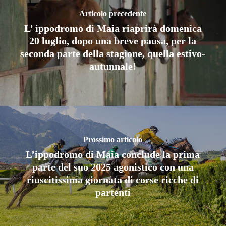
Articolo precedente
L’ ippodromo di Maia riaprirà domenica
20 luglio, dopo una breve pausa, per la
seconda parte della stagione, quella estivo-
autunnale!
Prossimo articolo
L’ippodromo di Maia conclude la prima
parte del suo 2025 agonistico con una
riuscitissima giornata di corse ricche di
partenti