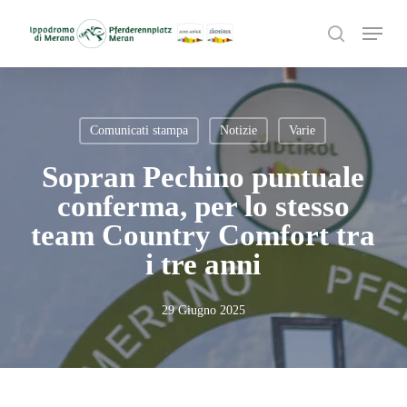
Skip
Menu
to
search
main
content
Comunicati stampa
Notizie
Varie
Sopran Pechino puntuale
conferma, per lo stesso
team Country Comfort tra
i tre anni
29 Giugno 2025