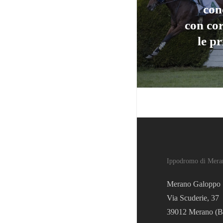
con
con cor
le p
Ippodromo di Mera
Merano Galoppo 
Via Scuderie, 37
39012 Merano (B