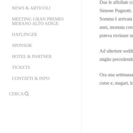
Due le affollate c
La Struttura
NEWS & ARTICOLI
Calendario
Simone Pugnotti. 
Conoscere l’Ippica
Partenti Online
Somma è arrivata i
MEETING GRAN PREMIO
Comunicati Stampa
MERANO ALTO ADIGE
anni, montata con
Come si Gioca
Area Tecnica
News
HAFLINGER
Meeting Gran Premio Merano
poteva rovinare un
Area Ricettiva
PDF Programma di Corse
Alto Adige 2026
SPONSOR
Events Area
Trasmissione Emozioni al
Ad ulteriore soddi
La Storia
HOTEL & PARTNER
miglio precedendo
Galoppo
Tickets
TICKETS
Hotel Partner
Palio del Burgraviato
Ora una settimana 
Lady Fashion
Ristoranti Partner
CONTATTI & INFO
Classifiche Stagione
corse e, magari, l
Mister Fashion
Contatti & Info
Guarda i video delle corse
search
Moduli
Official Photographer
Regolamento Borgo Andreina