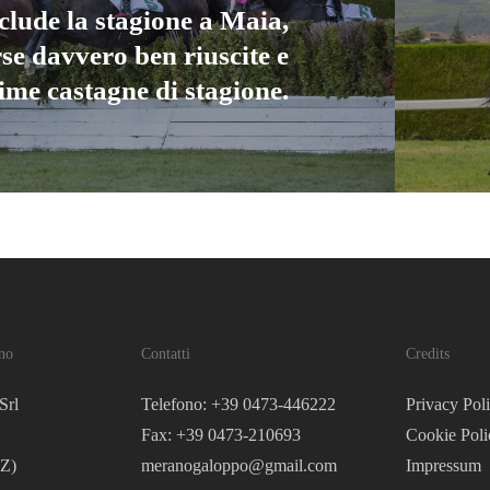
clude la stagione a Maia,
se davvero ben riuscite e
rime castagne di stagione.
no
Contatti
Credits
Srl
Telefono: +39 0473-446222
Privacy Pol
Fax: +39 0473-210693
Cookie Poli
Z)
meranogaloppo@gmail.com
Impressum