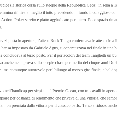
ubice (la storica corsa sullo steeple della Repubblica Ceca) in sella a 
femmina rifiniva al meglio il tutto precedendo in fondo il coraggioso 
ction. Poker servito e piatto aggiudicato per intero. Poco spazio rima
o.
vizi posta in apertura, l’atteso Rock Tango confermava le attese circa il
’attesa impostato da Gabriele Agus, si concretizzava nel finale in una b
 concludeva al terzo posto. Per il portacolori del team Tanghetti un buon
so anche nella prova sullo steeple chase per merito del cinque anni Dor
ri, ma comunque autorevole per l’allungo al mezzo giro finale, e bel dop
ivo nell’handicap per siepisti nel Premio Ocean, con tre cavalli in aperto 
lare per costanza di rendimento che privava di una vittoria, che sembra
, non premiata dalla vittoria per il classico baffo. Terzo a ridosso anch