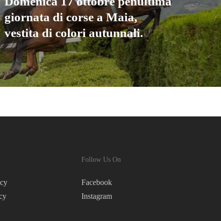
Domenica 17 ottobre penultima
giornata di corse a Maia,
vestita di colori autunnali.
Follow Us On
icy
Facebook
cy
Instagram