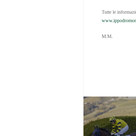
Tutte le informazio
www.ippodromome
M.M.