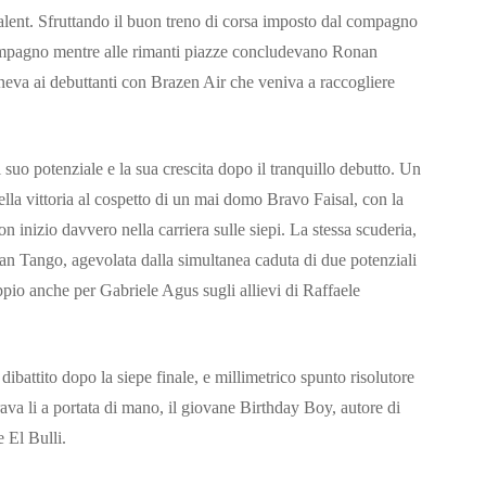
Talent. Sfruttando il buon treno di corsa imposto dal compagno
compagno mentre alle rimanti piazze concludevano Ronan
neva ai debuttanti con Brazen Air che veniva a raccogliere
 suo potenziale e la sua crescita dopo il tranquillo debutto. Un
ella vittoria al cospetto di un mai domo Bravo Faisal, con la
 inizio davvero nella carriera sulle siepi. La stessa scuderia,
ian Tango, agevolata dalla simultanea caduta di due potenziali
pio anche per Gabriele Agus sugli allievi di Raffaele
dibattito dopo la siepe finale, e millimetrico spunto risolutore
va li a portata di mano, il giovane Birthday Boy, autore di
e El Bulli.