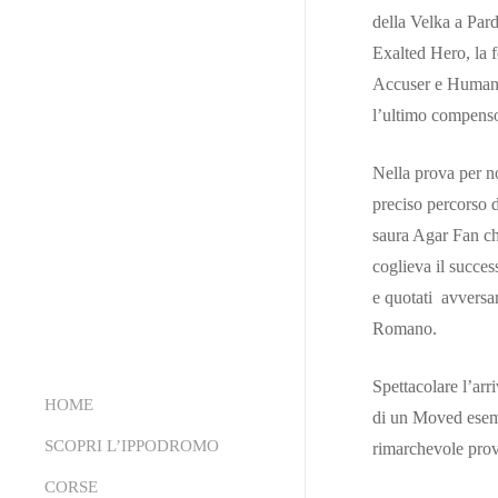
della Velka a Pard
Exalted Hero, la 
Accuser e Human A
l’ultimo compens
Nella prova per no
preciso percorso d
saura Agar Fan che
coglieva il succes
e quotati avversa
Romano.
Spettacolare l’arr
HOME
di un Moved esemp
SCOPRI L’IPPODROMO
rimarchevole prova
CORSE
Chi Siamo