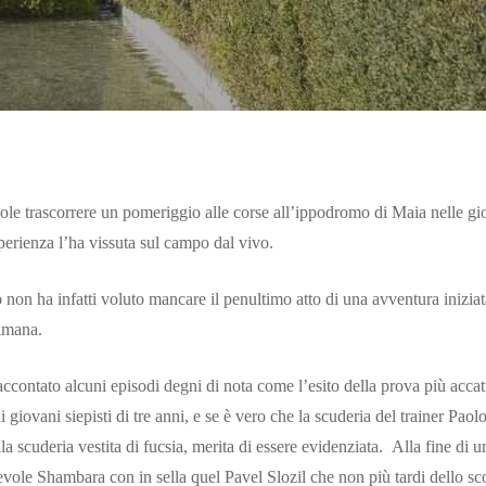
ole trascorrere un pomeriggio alle corse all’ippodromo di Maia nelle gio
perienza l’ha vissuta sul campo dal vivo.
on ha infatti voluto mancare il penultimo atto di una avventura iniziata
timana.
accontato alcuni episodi degni di nota come l’esito della prova più acc
i giovani siepisti di tre anni, e se è vero che la scuderia del trainer Pao
a scuderia vestita di fucsia, merita di essere evidenziata. Alla fine di 
tevole Shambara con in sella quel Pavel Slozil che non più tardi dello s