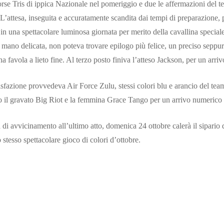
orse Tris di ippica Nazionale nel pomeriggio e due le affermazioni del te
L’attesa, inseguita e accuratamente scandita dai tempi di preparazione,
n una spettacolare luminosa giornata per merito della cavallina speciale,
 mano delicata, non poteva trovare epilogo più felice, un preciso sepp
a favola a lieto fine. Al terzo posto finiva l’atteso Jackson, per un arriv
sfazione provvedeva Air Force Zulu, stessi colori blu e arancio del team
 il gravato Big Riot e la femmina Grace Tango per un arrivo numerico i
di avvicinamento all’ultimo atto, domenica 24 ottobre calerà il sipario d
o stesso spettacolare gioco di colori d’ottobre.