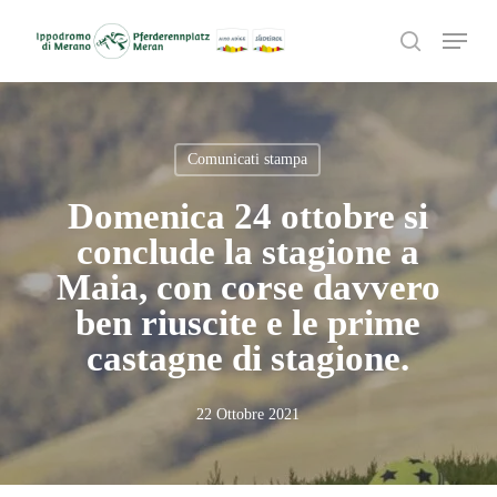
Skip
Menu
to
search
main
content
Comunicati stampa
Domenica 24 ottobre si
conclude la stagione a
Maia, con corse davvero
ben riuscite e le prime
castagne di stagione.
22 Ottobre 2021