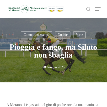
Skip
Menu
to
search
main
content
Comunicati stampa
Notizie
Varie
Pioggia e fango, ma Siluto
non sbaglia
28 Giugno 2026
A Merano si è passati, nel giro di poche ore, da una mattinata