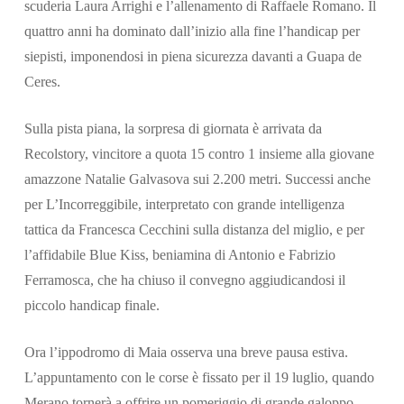
scuderia Laura Arrighi e l’allenamento di Raffaele Romano. Il
quattro anni ha dominato dall’inizio alla fine l’handicap per
siepisti, imponendosi in piena sicurezza davanti a Guapa de
Ceres.
Sulla pista piana, la sorpresa di giornata è arrivata da
Recolstory, vincitore a quota 15 contro 1 insieme alla giovane
amazzone Natalie Galvasova sui 2.200 metri. Successi anche
per L’Incorreggibile, interpretato con grande intelligenza
tattica da Francesca Cecchini sulla distanza del miglio, e per
l’affidabile Blue Kiss, beniamina di Antonio e Fabrizio
Ferramosca, che ha chiuso il convegno aggiudicandosi il
piccolo handicap finale.
Ora l’ippodromo di Maia osserva una breve pausa estiva.
L’appuntamento con le corse è fissato per il 19 luglio, quando
Merano tornerà a offrire un pomeriggio di grande galoppo.