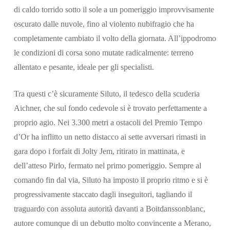
di caldo torrido sotto il sole a un pomeriggio improvvisamente
oscurato dalle nuvole, fino al violento nubifragio che ha
completamente cambiato il volto della giornata. All’ippodromo
le condizioni di corsa sono mutate radicalmente: terreno
allentato e pesante, ideale per gli specialisti.
Tra questi c’è sicuramente Siluto, il tedesco della scuderia
Aichner, che sul fondo cedevole si è trovato perfettamente a
proprio agio. Nei 3.300 metri a ostacoli del Premio Tempo
d’Or ha inflitto un netto distacco ai sette avversari rimasti in
gara dopo i forfait di Jolty Jem, ritirato in mattinata, e
dell’atteso Pirlo, fermato nel primo pomeriggio. Sempre al
comando fin dal via, Siluto ha imposto il proprio ritmo e si è
progressivamente staccato dagli inseguitori, tagliando il
traguardo con assoluta autorità davanti a Boitdanssonblanc,
autore comunque di un debutto molto convincente a Merano,