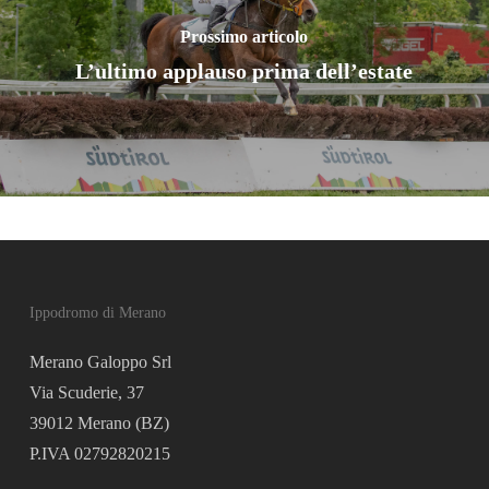
Prossimo articolo
L’ultimo applauso prima dell’estate
Ippodromo di Merano
Merano Galoppo Srl
Via Scuderie, 37
39012 Merano (BZ)
P.IVA 02792820215