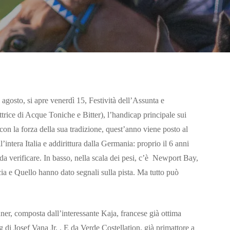
gosto, si apre venerdì 15, Festività dell’Assunta e
rice di Acque Toniche e Bitter), l’handicap principale sui
con la forza della sua tradizione, quest’anno viene posto al
’intera Italia e addirittura dalla Germania: proprio il 6 anni
a verificare. In basso, nella scala dei pesi, c’è Newport Bay,
ia e Quello hanno dato segnali sulla pista. Ma tutto può
er, composta dall’interessante Kaja, francese già ottima
g di Josef Vana Jr. . E da Verde Costellation, già primattore a