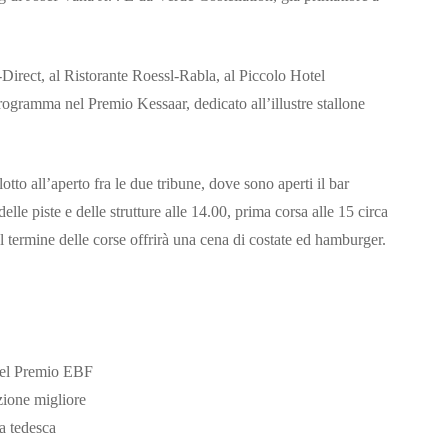
-Direct, al Ristorante Roessl-Rabla, al Piccolo Hotel
programma nel Premio Kessaar, dedicato all’illustre stallone
tto all’aperto fra le due tribune, dove sono aperti il bar
lle piste e delle strutture alle 14.00, prima corsa alle 15 circa
al termine delle corse offrirà una cena di costate ed hamburger.
 del Premio EBF
izione migliore
a tedesca