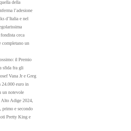
quella della
onferma l’adesione
s d’Italia e nel
regolarissima
 fondista ceca
ive completano un
ossimo: il Premio
sfida fra gli
Josef Vana Jr e Greg
a 24.000 euro in
su un notevole
no Alto Adige 2024,
, primo e secondo
ti Pretty King e