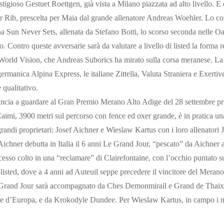
stigioso Gestuet Roettgen, già vista a Milano piazzata ad alto livello. E 
 Rib, prescelta per Maia dal grande allenatore Andreas Woehler. Lo c
ana Sun Never Sets, allenata da Stefano Botti, lo scorso seconda nelle Oak
. Contro queste avversarie sarà da valutare a livello di listed la forma 
a World Vision, che Andreas Suborics ha mirato sulla corsa meranese. La
ermanica Alpina Express, le italiane Zittella, Valuta Straniera e Exert
qualitativo.
mincia a guardare al Gran Premio Merano Alto Adige del 28 settembre pr
mi, 3900 metri sul percorso con fence ed oxer grande, è in pratica una 
randi proprietari: Josef Aichner e Wieslaw Kartus con i loro allenatori 
ichner debutta in Italia il 6 anni Le Grand Jour, “pescato” da Aichner 
cesso colto in una “reclamare” di Clairefontaine, con l’occhio puntato 
-listed, dove a 4 anni ad Auteuil seppe precedere il vincitore del Mera
Grand Jour sarà accompagnato da Ches Demonmirail e Grand de Thaix
e d’Europa, e da Krokodyle Dundee. Per Wieslaw Kartus, in campo i no