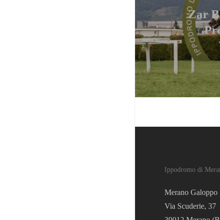
Zar Bi
Pr
Ippodromo di Mera
Merano Galoppo 
Via Scuderie, 37
39012 Merano (B