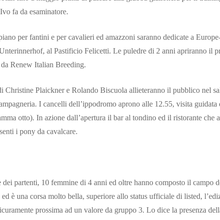
 Ivo fa da esaminatore.
 piano per fantini e per cavalieri ed amazzoni saranno dedicate a Europe
Unterinnerhof, al Pastificio Felicetti. Le puledre di 2 anni apriranno il 
a da Renew Italian Breeding.
i Christine Plaickner e Rolando Biscuola allieteranno il pubblico nel salo
hampagneria. I cancelli dell’ippodromo aprono alle 12.55, visita guidata de
mma otto). In azione dall’apertura il bar al tondino ed il ristorante che 
senti i pony da cavalcare.
e dei partenti, 10 femmine di 4 anni ed oltre hanno composto il campo
d è una corsa molto bella, superiore allo status ufficiale di listed, l’ed
 sicuramente prossima ad un valore da gruppo 3. Lo dice la presenza dell