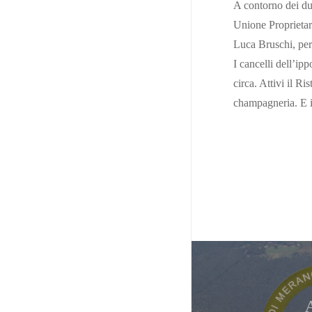
A contorno dei due
Official Photographer
Unione Proprietar
Regolamento Borgo Andreina
Luca Bruschi, per 
I cancelli dell’ip
circa. Attivi il Ri
champagneria. E i