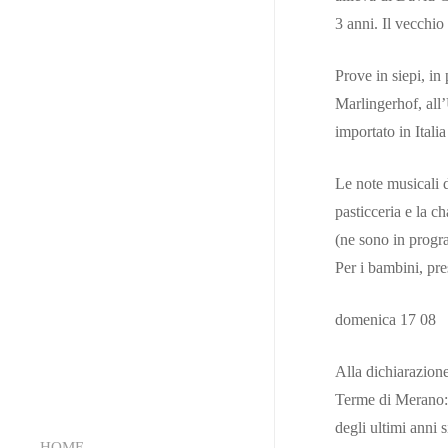
3 anni. Il vecchio
Prove in siepi, in
Marlingerhof, all’
importato in Itali
Le note musicali d
pasticceria e la c
(ne sono in progra
Per i bambini, pre
domenica 17 08
Alla dichiarazion
Terme di Merano: e
degli ultimi anni
HOME