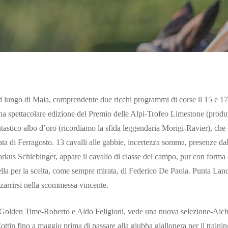
 lungo di Maia, comprendente due ricchi programmi di corse il 15 e 17 a
na spettacolare edizione del Premio delle Alpi-Trofeo Limestone (produtt
tastico albo d’oro (ricordiamo la sfida leggendaria Morigi-Ravier), che 
ata di Ferragosto. 13 cavalli alle gabbie, incertezza somma, presenze dall
kus Schiebinger, appare il cavallo di classe del campo, pur con forma d
lla per la scelta, come sempre mirata, di Federico De Paola. Punta Lanc
zzarrirsi nella scommessa vincente.
o Golden Time-Roberto e Aldo Feligioni, vede una nuova selezione-Aichn
ottin fino a maggio prima di passare alla giubba giallonera per il trainin