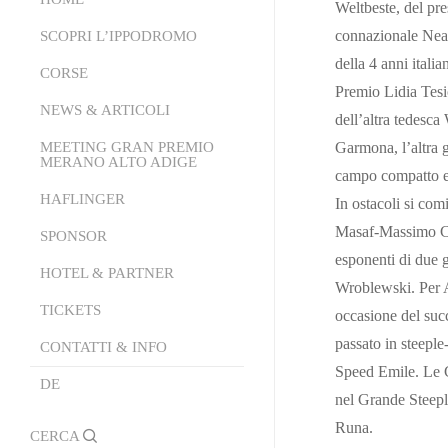
Weltbeste, del pre
connazionale Near
SCOPRI L’IPPODROMO
della 4 anni itali
CORSE
Chi Siamo
Premio Lidia Tesio
La Struttura
NEWS & ARTICOLI
Calendario
dell’altra tedesc
Conoscere l’Ippica
Partenti Online
MEETING GRAN PREMIO
Comunicati Stampa
Garmona, l’altra g
MERANO ALTO ADIGE
campo compatto e 
Come si Gioca
Area Tecnica
News
HAFLINGER
Meeting Gran Premio Merano
In ostacoli si co
Area Ricettiva
PDF Programma di Corse
Alto Adige 2026
Masaf-Massimo Cai
SPONSOR
Events Area
Trasmissione Emozioni al
esponenti di due g
La Storia
HOTEL & PARTNER
Galoppo
Wroblewski. Per A
Tickets
TICKETS
Hotel Partner
occasione del suc
Palio del Burgraviato
Lady Fashion
passato in steeple
Ristoranti Partner
CONTATTI & INFO
Classifiche Stagione
Speed Emile. Le 
Mister Fashion
DE
Contatti & Info
Guarda i video delle corse
nel Grande Steepl
Moduli
Runa.
search